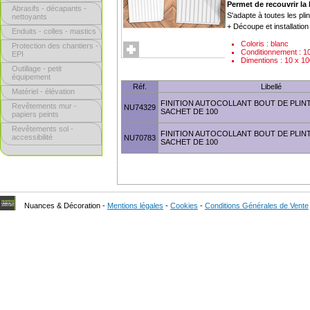
Permet de recouvrir la 
Abrasifs - décapants -
S'adapte à toutes les pli
nettoyants
+ Découpe et installation 
Enduits - colles - mastics
Coloris : blanc
Protection des chantiers -
Conditionnement : 1
EPI
Dimentions : 10 x 
Outillage - petit
équipement
Réf.
Libellé
Matériel - élévation
FINITION AUTOCOLLANT BOUT DE PLINT
Revêtements mur -
NU74329
SACHET DE 100
papiers peints
Revêtements sol -
FINITION AUTOCOLLANT BOUT DE PLINT
accessibilité
NU70783
SACHET DE 100
Nuances & Décoration -
Mentions légales
-
Cookies
-
Conditions Générales de Vente