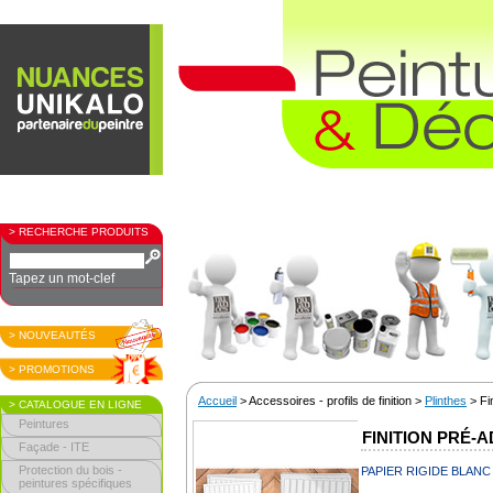
> RECHERCHE PRODUITS
Tapez un mot-clef
> NOUVEAUTÉS
> PROMOTIONS
Accueil
> Accessoires - profils de finition >
Plinthes
> Fi
> CATALOGUE EN LIGNE
Peintures
FINITION PRÉ-
Façade - ITE
Protection du bois -
PAPIER RIGIDE BLANC
peintures spécifiques