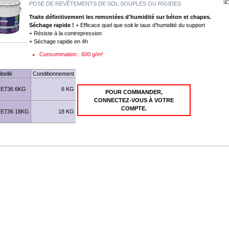
POSE DE REVÊTEMENTS DE SOL SOUPLES OU RIGIDES
Traite définitivement les remontées d'humidité sur béton et chapes.
Séchage rapide !
+ Efficace quel que soit le taux d’humidité du support
+ Résiste à la contrepression
+ Séchage rapide en 4h
Consommation : 600 g/m²
ibellé
Conditionnement
E736 6KG
6 KG
POUR COMMANDER,
CONNECTEZ-VOUS À VOTRE
COMPTE.
E736 18KG
18 KG