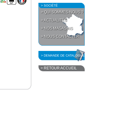
> SOCIÉTÉ
> QUI SOMMES-NOUS ?
> ACTUALITÉS
> NOS MAGASINS
> NOUS CONTACTER
> DEMANDE DE CATALOGUE
> RETOUR ACCUEIL