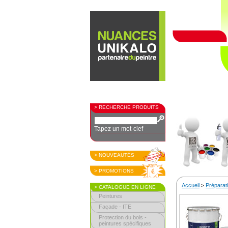
> RECHERCHE PRODUITS
Tapez un mot-clef
> NOUVEAUTÉS
> PROMOTIONS
Accueil
>
Préparati
> CATALOGUE EN LIGNE
Peintures
Façade - ITE
Protection du bois -
peintures spécifiques