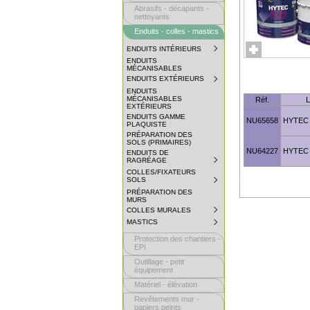
Abrasifs - décapants -
nettoyants
Enduits - colles - mastics
ENDUITS INTÉRIEURS
SUBMENU
COLLAPSED.
ENDUITS
CLICK
MÉCANISABLES
TO
ENDUITS EXTÉRIEURS
SUBMENU
EXPAND
COLLAPSED.
SUBMENU.
ENDUITS
CLICK
MÉCANISABLES
Réf.
L
TO
EXTÉRIEURS
EXPAND
ENDUITS GAMME
SUBMENU.
NU65658
HYTEC 
PLAQUISTE
PRÉPARATION DES
SOLS (PRIMAIRES)
NU64227
HYTEC 
ENDUITS DE
RAGRÉAGE
SUBMENU
COLLAPSED.
COLLES/FIXATEURS
CLICK
SOLS
SUBMENU
TO
COLLAPSED.
EXPAND
PRÉPARATION DES
CLICK
SUBMENU.
MURS
TO
COLLES MURALES
SUBMENU
EXPAND
COLLAPSED.
SUBMENU.
MASTICS
SUBMENU
CLICK
COLLAPSED.
TO
Protection des chantiers -
CLICK
EXPAND
TO
EPI
SUBMENU.
EXPAND
Outillage - petit
SUBMENU.
équipement
Matériel - élévation
Revêtements mur -
papiers peints