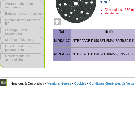
PONCÉE
Abrasifs - décapants -
nettoyants
Dimensions : 150 m
Vendu par 5
Enduits - colles - mastics
Protection des chantiers -
EPI
Outillage - petit
Réf.
Libellé
équipement
Matériel - élévation
MIRKA137
INTERFACE D150 67T 5MM (8295650111)
Revêtements mur -
papiers peints
MIRKA136
INTERFACE D150 67T 10MM (8295600111
Revêtements sol -
accessibilité
Nuances & Décoration -
Mentions légales
-
Cookies
-
Conditions Générales de Vente