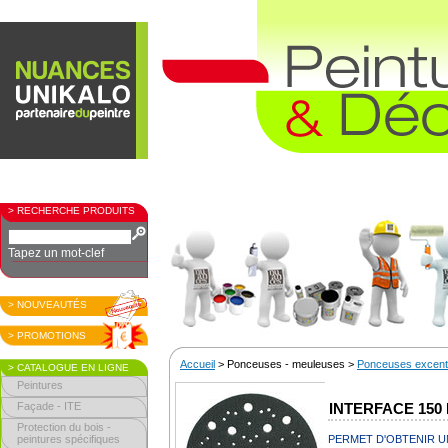
> RECHERCHE PRODUITS
Tapez un mot-clef
> NOUVEAUTÉS
> PROMOTIONS
Accueil
> Ponceuses - meuleuses >
Ponceuses excent
> CATALOGUE EN LIGNE
Peintures
Façade - ITE
INTERFACE 150
Protection du bois -
peintures spécifiques
PERMET D'OBTENIR U