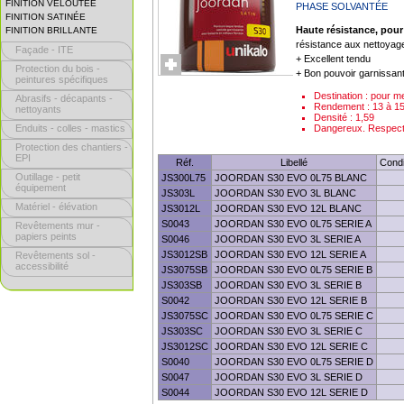
FINITION VELOUTÉE
PHASE SOLVANTÉE
FINITION SATINÉE
Haute résistance, pou
FINITION BRILLANTE
résistance aux nettoyag
Façade - ITE
+ Excellent tendu
Protection du bois -
+ Bon pouvoir garnissant
peintures spécifiques
Destination : pour m
Abrasifs - décapants -
Rendement : 13 à 1
nettoyants
Densité : 1,59
Enduits - colles - mastics
Dangereux. Respecte
Protection des chantiers -
EPI
Réf.
Libellé
Condi
Outillage - petit
JS300L75
JOORDAN S30 EVO 0L75 BLANC
équipement
JS303L
JOORDAN S30 EVO 3L BLANC
Matériel - élévation
JS3012L
JOORDAN S30 EVO 12L BLANC
S0043
JOORDAN S30 EVO 0L75 SERIE A
Revêtements mur -
papiers peints
S0046
JOORDAN S30 EVO 3L SERIE A
JS3012SB
JOORDAN S30 EVO 12L SERIE A
Revêtements sol -
accessibilité
JS3075SB
JOORDAN S30 EVO 0L75 SERIE B
JS303SB
JOORDAN S30 EVO 3L SERIE B
S0042
JOORDAN S30 EVO 12L SERIE B
JS3075SC
JOORDAN S30 EVO 0L75 SERIE C
JS303SC
JOORDAN S30 EVO 3L SERIE C
JS3012SC
JOORDAN S30 EVO 12L SERIE C
S0040
JOORDAN S30 EVO 0L75 SERIE D
S0047
JOORDAN S30 EVO 3L SERIE D
S0044
JOORDAN S30 EVO 12L SERIE D