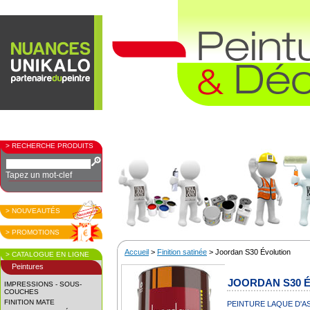
> RECHERCHE PRODUITS
Tapez un mot-clef
> NOUVEAUTÉS
> PROMOTIONS
Accueil
>
Finition satinée
> Joordan S30 Évolution
> CATALOGUE EN LIGNE
Peintures
JOORDAN S30 
IMPRESSIONS - SOUS-
COUCHES
FINITION MATE
PEINTURE LAQUE D'AS