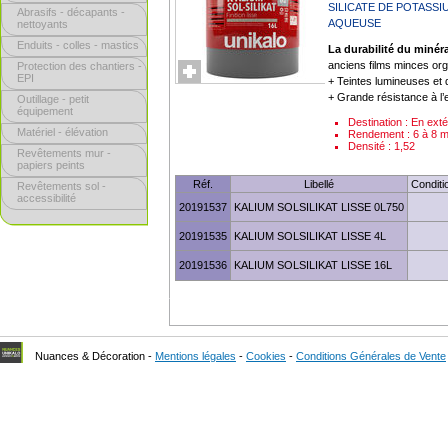
SILICATE DE POTASSI
Abrasifs - décapants -
AQUEUSE
nettoyants
Enduits - colles - mastics
La durabilité du minér
anciens films minces or
Protection des chantiers -
EPI
+ Teintes lumineuses et
+ Grande résistance à l
Outillage - petit
équipement
Destination : En ext
Matériel - élévation
Rendement : 6 à 8 m
Densité : 1,52
Revêtements mur -
papiers peints
Réf.
Libellé
Condit
Revêtements sol -
accessibilité
20191537
KALIUM SOLSILIKAT LISSE 0L750
20191535
KALIUM SOLSILIKAT LISSE 4L
20191536
KALIUM SOLSILIKAT LISSE 16L
Nuances & Décoration -
Mentions légales
-
Cookies
-
Conditions Générales de Vente