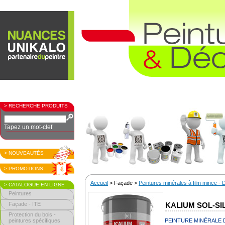
> RECHERCHE PRODUITS
Tapez un mot-clef
> NOUVEAUTÉS
> PROMOTIONS
Accueil
> Façade >
Peintures minérales à film mince - 
> CATALOGUE EN LIGNE
Peintures
Façade - ITE
KALIUM SOL-SIL
Protection du bois -
peintures spécifiques
PEINTURE MINÉRALE D