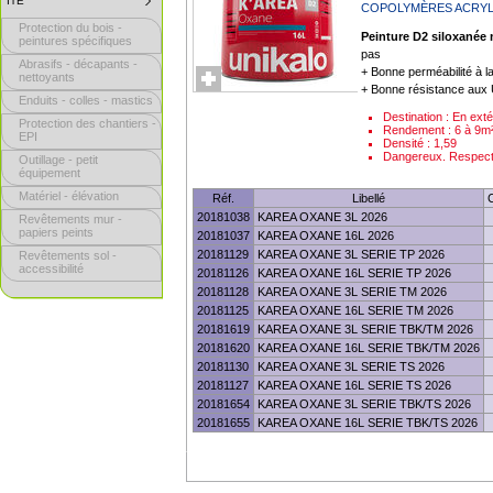
ITE
SUBMENU
COPOLYMÈRES ACRYL
CLICK
COLLAPSED.
TO
Protection du bois -
CLICK
EXPAND
Peinture D2 siloxanée 
TO
peintures spécifiques
SUBMENU.
EXPAND
pas
Abrasifs - décapants -
SUBMENU.
+ Bonne perméabilité à l
nettoyants
+ Bonne résistance aux U
Enduits - colles - mastics
Destination : En exté
Protection des chantiers -
Rendement : 6 à 9m²
EPI
Densité : 1,59
Dangereux. Respecte
Outillage - petit
équipement
Matériel - élévation
Réf.
Libellé
20181038
KAREA OXANE 3L 2026
Revêtements mur -
papiers peints
20181037
KAREA OXANE 16L 2026
20181129
KAREA OXANE 3L SERIE TP 2026
Revêtements sol -
accessibilité
20181126
KAREA OXANE 16L SERIE TP 2026
20181128
KAREA OXANE 3L SERIE TM 2026
20181125
KAREA OXANE 16L SERIE TM 2026
20181619
KAREA OXANE 3L SERIE TBK/TM 2026
20181620
KAREA OXANE 16L SERIE TBK/TM 2026
20181130
KAREA OXANE 3L SERIE TS 2026
20181127
KAREA OXANE 16L SERIE TS 2026
20181654
KAREA OXANE 3L SERIE TBK/TS 2026
20181655
KAREA OXANE 16L SERIE TBK/TS 2026