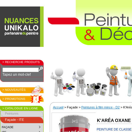
> RECHERCHE PRODUITS
Tapez un mot-clef
> NOUVEAUTÉS
> PROMOTIONS
Accueil
> Façade >
Peintures à film mince - D2
> K'Aré
> CATALOGUE EN LIGNE
Peintures
Façade - ITE
K'ARÉA OXANE
FAÇADE
SUBMENU
PEINTURE DE CLASSE 
COLLAPSED.