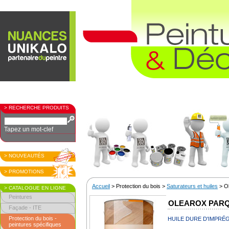
> RECHERCHE PRODUITS
Tapez un mot-clef
> NOUVEAUTÉS
> PROMOTIONS
Accueil
> Protection du bois >
Saturateurs et huiles
> Ol
> CATALOGUE EN LIGNE
Peintures
OLEAROX PAR
Façade - ITE
Protection du bois -
HUILE DURE D'IMPRÉ
peintures spécifiques