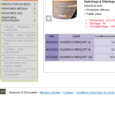
Hydrofuge & Oléofuge
PROTECTION DU BOIS
SUBMENU
naturel du bois
COLLAPSED.
PEINTURES MÉTAUX
SUBMENU
+ Protection efficace
CLICK
COLLAPSED.
TO
PEINTURES SOL
SUBMENU
+ Faible odeur
CLICK
EXPAND
COLLAPSED.
TO
PEINTURES
SUBMENU.
CLICK
Rendement : 10 à 1
EXPAND
SPÉCIFIQUES
SUBMENU
TO
SUBMENU.
Séchage : 4h
COLLAPSED.
EXPAND
Circulable léger : 24
Abrasifs - décapants -
CLICK
SUBMENU.
TO
nettoyants
EXPAND
Enduits - colles - mastics
SUBMENU.
Réf.
Libellé
Conditionnemen
Protection des chantiers -
NU74141
OLEAROX PARQUET 1L
1 
EPI
Outillage - petit
NU74142
OLEAROX PARQUET 3L
3 
équipement
NU74140
OLEAROX PARQUET 10L
10 
Matériel - élévation
Revêtements mur -
papiers peints
Revêtements sol -
accessibilité
Nuances & Décoration -
Mentions légales
-
Cookies
-
Conditions Générales de Vente