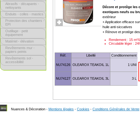
Abrasifs - décapants -
Décore et protège les 
nettoyants
exotiques neufs ou bru
Enduits - colles - mastics
extérieur
Protection des chantiers -
+ Application efficace s
EPI
huile anti-siccatives
Outillage - petit
+ Rénove et protége des
équipement
Rendement : 15 m²/
Matériel - élévation
Circulable léger : 24
Revêtements mur -
papiers peints
Réf.
Libellé
Conditionnement
Revêtements sol -
accessibilité
NU74126
OLEAROX TEAKOIL 1L
1 UNI
NU74127
OLEAROX TEAKOIL 3L
3 L
Nuances & Décoration -
Mentions légales
-
Cookies
-
Conditions Générales de Vente