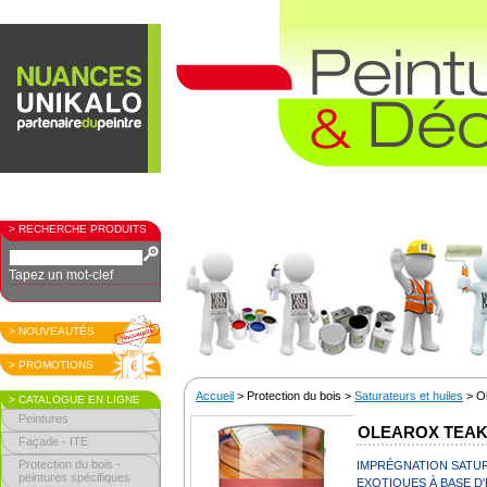
> RECHERCHE PRODUITS
Tapez un mot-clef
> NOUVEAUTÉS
> PROMOTIONS
Accueil
> Protection du bois >
Saturateurs et huiles
> Ol
> CATALOGUE EN LIGNE
Peintures
OLEAROX TEAK
Façade - ITE
Protection du bois -
IMPRÉGNATION SATUR
peintures spécifiques
EXOTIQUES À BASE D