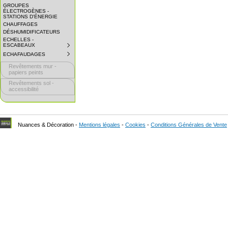
GROUPES
ÉLECTROGÈNES -
STATIONS D'ÉNERGIE
CHAUFFAGES
DÉSHUMIDIFICATEURS
ECHELLES -
ESCABEAUX
SUBMENU
COLLAPSED.
ECHAFAUDAGES
SUBMENU
CLICK
COLLAPSED.
TO
Revêtements mur -
CLICK
EXPAND
TO
papiers peints
SUBMENU.
EXPAND
Revêtements sol -
SUBMENU.
accessibilité
Nuances & Décoration -
Mentions légales
-
Cookies
-
Conditions Générales de Vente