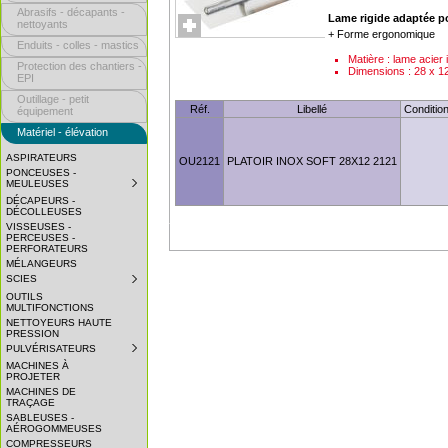
Abrasifs - décapants -
Lame rigide adaptée po
nettoyants
+ Forme ergonomique
Enduits - colles - mastics
Matière : lame acie
Protection des chantiers -
Dimensions : 28 x 1
EPI
Outillage - petit
Réf.
Libellé
Conditio
équipement
Matériel - élévation
ASPIRATEURS
OU2121
PLATOIR INOX SOFT 28X12 2121
PONCEUSES -
MEULEUSES
SUBMENU
COLLAPSED.
DÉCAPEURS -
CLICK
DÉCOLLEUSES
TO
VISSEUSES -
EXPAND
PERCEUSES -
SUBMENU.
PERFORATEURS
MÉLANGEURS
SCIES
SUBMENU
COLLAPSED.
OUTILS
CLICK
MULTIFONCTIONS
TO
NETTOYEURS HAUTE
EXPAND
PRESSION
SUBMENU.
PULVÉRISATEURS
SUBMENU
COLLAPSED.
MACHINES À
CLICK
PROJETER
TO
MACHINES DE
EXPAND
TRAÇAGE
SUBMENU.
SABLEUSES -
AÉROGOMMEUSES
COMPRESSEURS