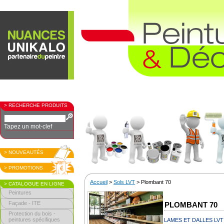
> RECHERCHE PRODUITS
Tapez un mot-clef
> NOUVEAUTÉS
> PROMOTIONS
Accueil
>
Sols LVT
> Plombant 70
> CATALOGUE EN LIGNE
Peintures
Façade - ITE
PLOMBANT 70
Protection du bois -
peintures spécifiques
LAMES ET DALLES LV