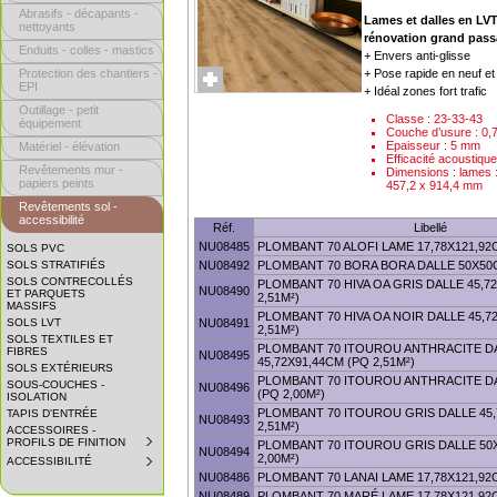
Abrasifs - décapants -
Lames et dalles en L
nettoyants
rénovation grand pas
Enduits - colles - mastics
+ Envers anti-glisse
Protection des chantiers -
+ Pose rapide en neuf et
EPI
+ Idéal zones fort trafic
Outillage - petit
Classe : 23-33-43
équipement
Couche d’usure : 0,
Epaisseur : 5 mm
Matériel - élévation
Efficacité acoustiqu
Revêtements mur -
Dimensions : lames 
papiers peints
457,2 x 914,4 mm
Revêtements sol -
accessibilité
Réf.
Libellé
NU08485
PLOMBANT 70 ALOFI LAME 17,78X121,92C
SOLS PVC
SOLS STRATIFIÉS
NU08492
PLOMBANT 70 BORA BORA DALLE 50X50C
SOLS CONTRECOLLÉS
PLOMBANT 70 HIVA OA GRIS DALLE 45,7
NU08490
ET PARQUETS
2,51M²)
MASSIFS
PLOMBANT 70 HIVA OA NOIR DALLE 45,7
SOLS LVT
NU08491
2,51M²)
SOLS TEXTILES ET
PLOMBANT 70 ITOUROU ANTHRACITE D
FIBRES
NU08495
45,72X91,44CM (PQ 2,51M²)
SOLS EXTÉRIEURS
PLOMBANT 70 ITOUROU ANTHRACITE D
SOUS-COUCHES -
NU08496
(PQ 2,00M²)
ISOLATION
PLOMBANT 70 ITOUROU GRIS DALLE 45,
TAPIS D'ENTRÉE
NU08493
2,51M²)
ACCESSOIRES -
PROFILS DE FINITION
SUBMENU
PLOMBANT 70 ITOUROU GRIS DALLE 50
NU08494
COLLAPSED.
2,00M²)
ACCESSIBILITÉ
SUBMENU
CLICK
COLLAPSED.
NU08486
PLOMBANT 70 LANAI LAME 17,78X121,92C
TO
CLICK
EXPAND
NU08489
PLOMBANT 70 MARÉ LAME 17,78X121,92C