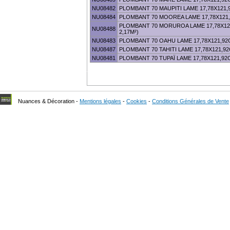
TO
SUBMENU.
EXPAND
NU08482
PLOMBANT 70 MAUPITI LAME 17,78X121,9
SUBMENU.
NU08484
PLOMBANT 70 MOOREA LAME 17,78X121,
PLOMBANT 70 MORUROA LAME 17,78X12
NU08488
2,17M²)
NU08483
PLOMBANT 70 OAHU LAME 17,78X121,92C
NU08487
PLOMBANT 70 TAHITI LAME 17,78X121,92
NU08481
PLOMBANT 70 TUPAÏ LAME 17,78X121,92C
Nuances & Décoration -
Mentions légales
-
Cookies
-
Conditions Générales de Vente