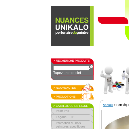
> RECHERCHE PRODUITS
Tapez un mot-clef
> NOUVEAUTÉS
> PROMOTIONS
Accueil
> Petit éq
> CATALOGUE EN LIGNE
Peintures
Façade - ITE
Protection du bois -
peintures spécifiques