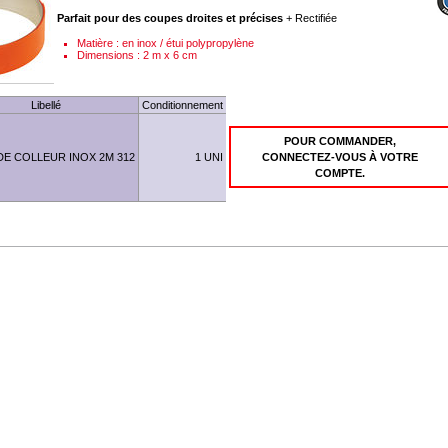
Parfait pour des coupes droites et précises
+ Rectifiée
Matière : en inox / étui polypropylène
Dimensions : 2 m x 6 cm
Libellé
Conditionnement
POUR COMMANDER,
DE COLLEUR INOX 2M 312
1 UNI
CONNECTEZ-VOUS À VOTRE
COMPTE.