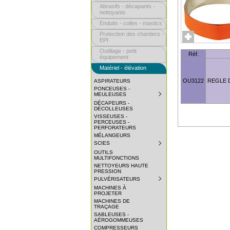
Abrasifs - décapants -
nettoyants
Enduits - colles - mastics
Protection des chantiers -
EPI
Outillage - petit
Réf.
équipement
Matériel - élévation
OU3122
REGLE 
ASPIRATEURS
PONCEUSES -
MEULEUSES
SUBMENU
COLLAPSED.
DÉCAPEURS -
CLICK
DÉCOLLEUSES
TO
VISSEUSES -
EXPAND
PERCEUSES -
SUBMENU.
PERFORATEURS
MÉLANGEURS
SCIES
SUBMENU
COLLAPSED.
OUTILS
CLICK
MULTIFONCTIONS
TO
NETTOYEURS HAUTE
EXPAND
PRESSION
SUBMENU.
PULVÉRISATEURS
SUBMENU
COLLAPSED.
MACHINES À
CLICK
PROJETER
TO
MACHINES DE
EXPAND
TRAÇAGE
SUBMENU.
SABLEUSES -
AÉROGOMMEUSES
COMPRESSEURS