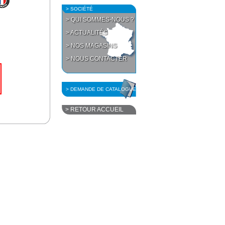
> SOCIÉTÉ
> QUI SOMMES-NOUS ?
> ACTUALITÉS
> NOS MAGASINS
> NOUS CONTACTER
> DEMANDE DE CATALOGUE
> RETOUR ACCUEIL