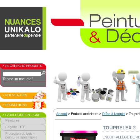
> RECHERCHE PRODUITS
Tapez un mot-clef
> NOUVEAUTÉS
> PROMOTIONS
Accueil
> Enduits extérieurs >
Prêts à l'emploi
> Toupre
> CATALOGUE EN LIGNE
Peintures
Façade - ITE
TOUPRELEX ®
Protection du bois -
peintures spécifiques
ENDUIT ALLÉGÉ DE 