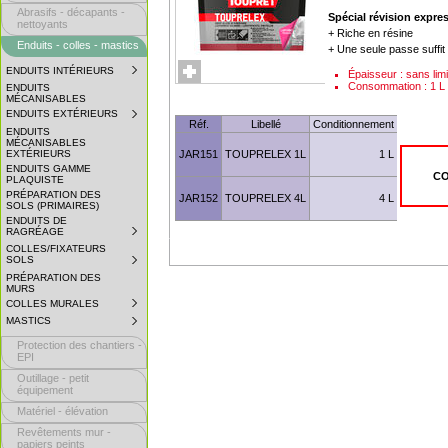
Abrasifs - décapants -
Spécial révision expre
nettoyants
+ Riche en résine
Enduits - colles - mastics
+ Une seule passe suffit
ENDUITS INTÉRIEURS
SUBMENU
Épaisseur : sans limi
COLLAPSED.
Consommation : 1 L
ENDUITS
CLICK
MÉCANISABLES
TO
ENDUITS EXTÉRIEURS
SUBMENU
EXPAND
Réf.
Libellé
Conditionnement
COLLAPSED.
SUBMENU.
ENDUITS
CLICK
MÉCANISABLES
TO
EXTÉRIEURS
JAR151
TOUPRELEX 1L
1 L
EXPAND
ENDUITS GAMME
SUBMENU.
CO
PLAQUISTE
PRÉPARATION DES
JAR152
TOUPRELEX 4L
4 L
SOLS (PRIMAIRES)
ENDUITS DE
RAGRÉAGE
SUBMENU
COLLAPSED.
COLLES/FIXATEURS
CLICK
SOLS
SUBMENU
TO
COLLAPSED.
EXPAND
PRÉPARATION DES
CLICK
SUBMENU.
MURS
TO
COLLES MURALES
SUBMENU
EXPAND
COLLAPSED.
SUBMENU.
MASTICS
SUBMENU
CLICK
COLLAPSED.
TO
Protection des chantiers -
CLICK
EXPAND
TO
EPI
SUBMENU.
EXPAND
Outillage - petit
SUBMENU.
équipement
Matériel - élévation
Revêtements mur -
papiers peints