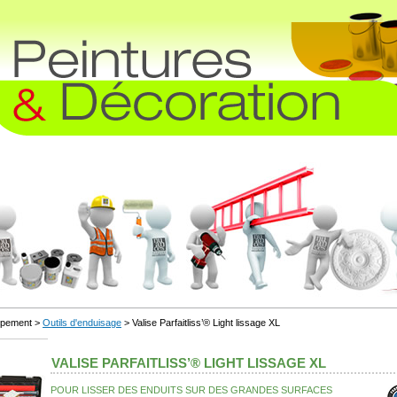
uipement >
Outils d'enduisage
> Valise Parfaitliss’® Light lissage XL
VALISE PARFAITLISS’® LIGHT LISSAGE XL
POUR LISSER DES ENDUITS SUR DES GRANDES SURFACES