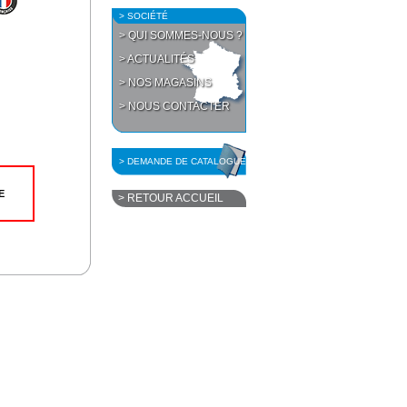
> SOCIÉTÉ
> QUI SOMMES-NOUS ?
> ACTUALITÉS
> NOS MAGASINS
> NOUS CONTACTER
> DEMANDE DE CATALOGUE
E
> RETOUR ACCUEIL