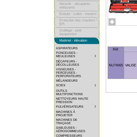
Abrasifs - décapants -
nettoyants
Enduits - colles - mastics
Protection des chantiers -
EPI
Outillage - petit
équipement
Matériel - élévation
ASPIRATEURS
Réf.
PONCEUSES -
MEULEUSES
SUBMENU
COLLAPSED.
DÉCAPEURS -
CLICK
DÉCOLLEUSES
NU74065
VALISE
TO
VISSEUSES -
EXPAND
PERCEUSES -
SUBMENU.
PERFORATEURS
MÉLANGEURS
SCIES
SUBMENU
COLLAPSED.
OUTILS
CLICK
MULTIFONCTIONS
TO
NETTOYEURS HAUTE
EXPAND
PRESSION
SUBMENU.
PULVÉRISATEURS
SUBMENU
COLLAPSED.
MACHINES À
CLICK
PROJETER
TO
MACHINES DE
EXPAND
TRAÇAGE
SUBMENU.
SABLEUSES -
AÉROGOMMEUSES
COMPRESSEURS