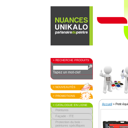
> RECHERCHE PRODUITS
Tapez un mot-clef
> NOUVEAUTÉS
> PROMOTIONS
Accueil
> Petit éq
> CATALOGUE EN LIGNE
Peintures
Façade - ITE
Protection du bois -
peintures spécifiques