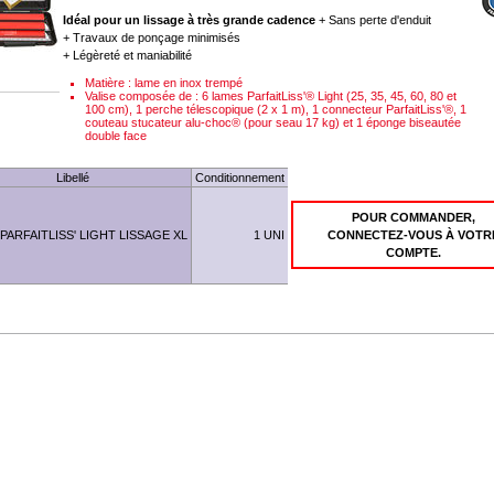
Idéal pour un lissage à très grande cadence
+ Sans perte d'enduit
+ Travaux de ponçage minimisés
+ Légèreté et maniabilité
Matière : lame en inox trempé
Valise composée de : 6 lames ParfaitLiss'® Light (25, 35, 45, 60, 80 et
100 cm), 1 perche télescopique (2 x 1 m), 1 connecteur ParfaitLiss'®, 1
couteau stucateur alu-choc® (pour seau 17 kg) et 1 éponge biseautée
double face
Libellé
Conditionnement
POUR COMMANDER,
 PARFAITLISS' LIGHT LISSAGE XL
1 UNI
CONNECTEZ-VOUS À VOTR
COMPTE.