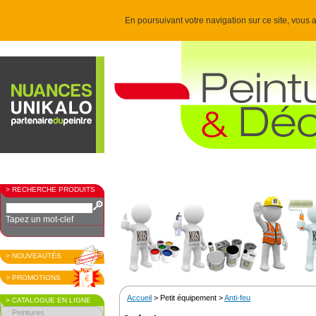
En poursuivant votre navigation sur ce site, vous a
> RECHERCHE PRODUITS
Tapez un mot-clef
> NOUVEAUTÉS
> PROMOTIONS
Accueil
> Petit équipement >
Anti-feu
> CATALOGUE EN LIGNE
Peintures