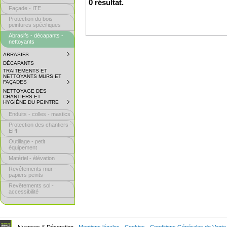
0 résultat.
Façade - ITE
Protection du bois -
peintures spécifiques
Abrasifs - décapants -
nettoyants
ABRASIFS
SUBMENU
COLLAPSED.
DÉCAPANTS
CLICK
TRAITEMENTS ET
TO
NETTOYANTS MURS ET
EXPAND
FAÇADES
SUBMENU
SUBMENU.
COLLAPSED.
NETTOYAGE DES
CLICK
CHANTIERS ET
TO
HYGIÈNE DU PEINTRE
SUBMENU
EXPAND
COLLAPSED.
SUBMENU.
Enduits - colles - mastics
CLICK
TO
Protection des chantiers -
EXPAND
EPI
SUBMENU.
Outillage - petit
équipement
Matériel - élévation
Revêtements mur -
papiers peints
Revêtements sol -
accessibilité