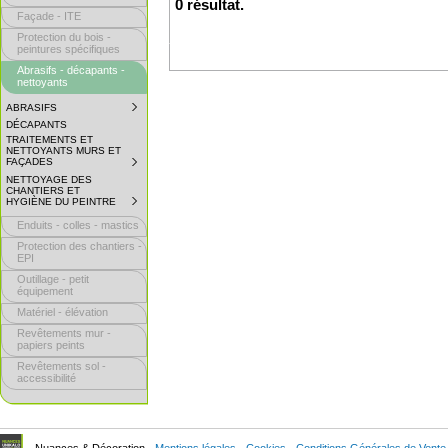
0 résultat.
Façade - ITE
Protection du bois -
peintures spécifiques
Abrasifs - décapants -
nettoyants
ABRASIFS
SUBMENU
COLLAPSED.
DÉCAPANTS
CLICK
TRAITEMENTS ET
TO
NETTOYANTS MURS ET
EXPAND
FAÇADES
SUBMENU
SUBMENU.
COLLAPSED.
NETTOYAGE DES
CLICK
CHANTIERS ET
TO
HYGIÈNE DU PEINTRE
SUBMENU
EXPAND
COLLAPSED.
SUBMENU.
Enduits - colles - mastics
CLICK
TO
Protection des chantiers -
EXPAND
EPI
SUBMENU.
Outillage - petit
équipement
Matériel - élévation
Revêtements mur -
papiers peints
Revêtements sol -
accessibilité