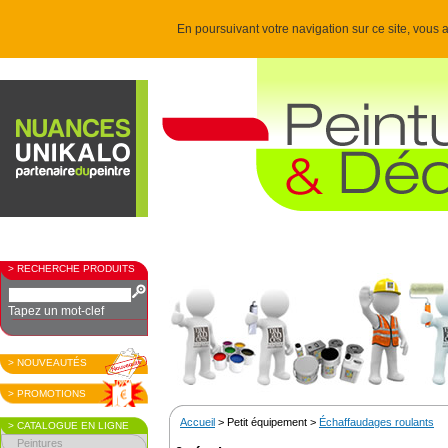
En poursuivant votre navigation sur ce site, vous a
> RECHERCHE PRODUITS
Tapez un mot-clef
> NOUVEAUTÉS
> PROMOTIONS
Accueil
> Petit équipement >
Échaffaudages roulants
> CATALOGUE EN LIGNE
Peintures