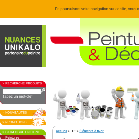
En poursuivant votre navigation sur ce site, vous a
> RECHERCHE PRODUITS
Tapez un mot-clef
> NOUVEAUTÉS
> PROMOTIONS
Accueil
> ITE >
Éléments à fixer
> CATALOGUE EN LIGNE
Peintures