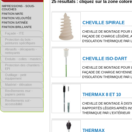
25 résultats : cliquez sur la zone color
IMPRESSIONS - SOUS-
COUCHES
FINITION MATE
FINITION VELOUTÉE
CHEVILLE SPIRALE
FINITION SATINÉE
FINITION BRILLANTE
CHEVILLE DE MONTAGE POUR L
Façade - ITE
FAÇADE DE CHARGE LÉGÈRE, A
Protection du bois -
D'ISOLATION THERMIQUE PAR 
peintures spécifiques
Abrasifs - décapants -
nettoyants
CHEVILLE ISO-DART
Enduits - colles - mastics
Protection des chantiers -
CHEVILLE DE MONTAGE POUR L
EPI
FAÇADE DE CHARGE MOYENNE,
Outillage - petit
D'ISOLATION THERMIQUE PAR 
équipement
Matériel - élévation
Revêtements mur -
THERMAX 8 ET 10
papiers peints
Revêtements sol -
CHEVILLE DE MONTAGE À DIST
accessibilité
RAPPORTÉS LÉGERS APRÈS INS
THERMIQUE PAR L'EXTÉRIEUR
THERMAX