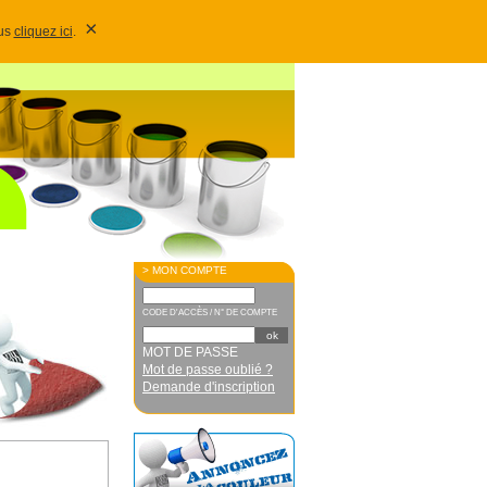
×
lus
cliquez ici
.
> MON COMPTE
CODE D'ACCÈS / N° DE COMPTE
MOT DE PASSE
Mot de passe oublié ?
Demande d'inscription