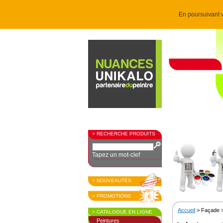
En poursuivant v
> RECHERCHE PRODUITS
Tapez un mot-clef
> NOUVEAUTÉS
> PROMOTIONS
Accueil
> Façade 
> CATALOGUE EN LIGNE
Peintures