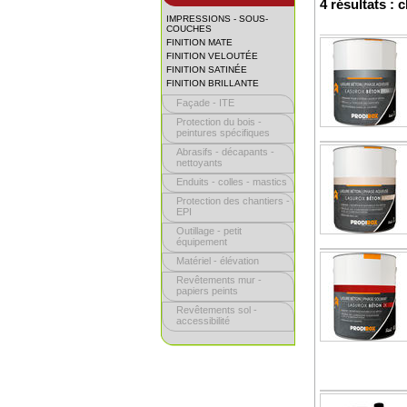
4 résultats : 
IMPRESSIONS - SOUS-
COUCHES
FINITION MATE
FINITION VELOUTÉE
FINITION SATINÉE
FINITION BRILLANTE
Façade - ITE
Protection du bois -
peintures spécifiques
Abrasifs - décapants -
nettoyants
Enduits - colles - mastics
Protection des chantiers -
EPI
Outillage - petit
équipement
Matériel - élévation
Revêtements mur -
papiers peints
Revêtements sol -
accessibilité