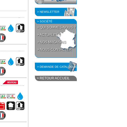
> NEWSLETTER
> SOCIÉTÉ
> QUI SOMMES-NOUS ?
> ACTUALITÉS
> NOS MAGASINS
> NOUS CONTACTER
> DEMANDE DE CATALOGUE
> RETOUR ACCUEIL