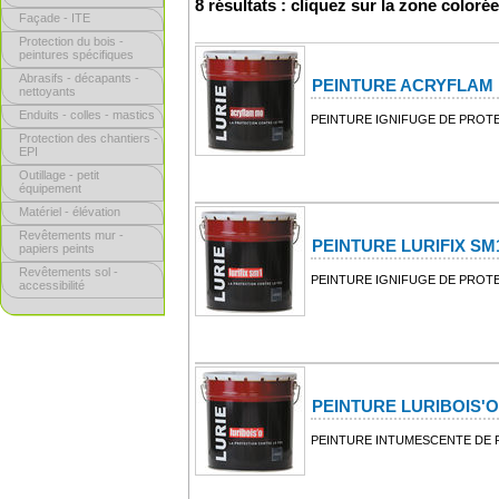
8 résultats : cliquez sur la zone coloré
Façade - ITE
Protection du bois -
peintures spécifiques
Abrasifs - décapants -
PEINTURE ACRYFLAM
nettoyants
Enduits - colles - mastics
PEINTURE IGNIFUGE DE PROT
Protection des chantiers -
EPI
Outillage - petit
équipement
Matériel - élévation
Revêtements mur -
PEINTURE LURIFIX SM
papiers peints
Revêtements sol -
PEINTURE IGNIFUGE DE PROT
accessibilité
PEINTURE LURIBOIS'O
PEINTURE INTUMESCENTE DE 