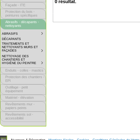
0 résultat.
Façade - ITE
Protection du bois -
peintures spécifiques
Abrasifs - décapants -
nettoyants
ABRASIFS
SUBMENU
COLLAPSED.
DÉCAPANTS
CLICK
TRAITEMENTS ET
TO
NETTOYANTS MURS ET
EXPAND
FAÇADES
SUBMENU
SUBMENU.
COLLAPSED.
NETTOYAGE DES
CLICK
CHANTIERS ET
TO
HYGIÈNE DU PEINTRE
SUBMENU
EXPAND
COLLAPSED.
SUBMENU.
Enduits - colles - mastics
CLICK
TO
Protection des chantiers -
EXPAND
EPI
SUBMENU.
Outillage - petit
équipement
Matériel - élévation
Revêtements mur -
papiers peints
Revêtements sol -
accessibilité