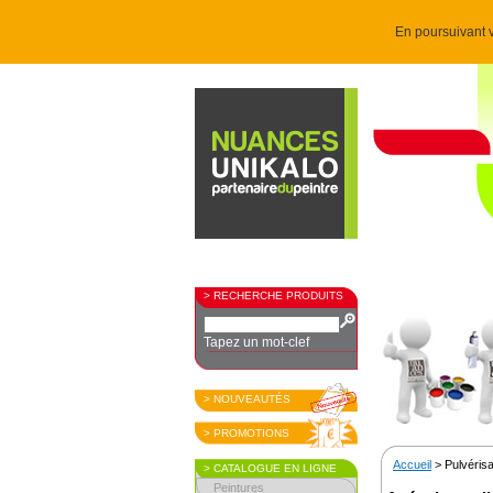
En poursuivant v
> RECHERCHE PRODUITS
Tapez un mot-clef
> NOUVEAUTÉS
> PROMOTIONS
Accueil
> Pulvéris
> CATALOGUE EN LIGNE
Peintures