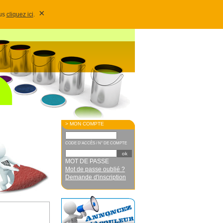
×
lus
cliquez ici
.
> MON COMPTE
CODE D'ACCÈS / N° DE COMPTE
MOT DE PASSE
Mot de passe oublié ?
Demande d'inscription