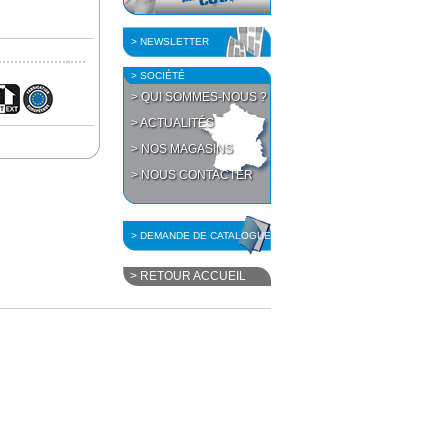
> NEWSLETTER
> SOCIÉTÉ
> QUI SOMMES-NOUS ?
> ACTUALITÉS
> NOS MAGASINS
> NOUS CONTACTER
> DEMANDE DE CATALOGUE
> RETOUR ACCUEIL