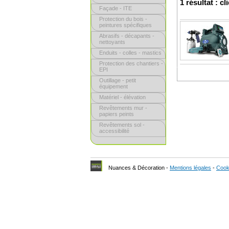
1 résultat : c
Façade - ITE
Protection du bois -
peintures spécifiques
Abrasifs - décapants -
nettoyants
Enduits - colles - mastics
Protection des chantiers -
EPI
Outillage - petit
équipement
Matériel - élévation
Revêtements mur -
papiers peints
Revêtements sol -
accessibilité
Nuances & Décoration -
Mentions légales
-
Cook