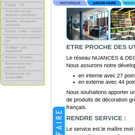
HISTORIQUE
SAVOIR-FAIRE
NOUS 
Façade - ITE
Protection du bois -
peintures spécifiques
Abrasifs - décapants -
nettoyants
Enduits - colles - mastics
Protection des chantiers -
EPI
ETRE PROCHE DES UT
Outillage - petit
équipement
Le réseau NUANCES & DEC
Matériel - élévation
Revêtements mur -
Nous assurons notre dévelo
papiers peints
Revêtements sol -
en interne avec 27 poin
accessibilité
en externe avec 44 poi
Nous souhaitons apporter une
de produits de décoration gr
français.
RENDRE SERVICE :
Le service est le maître mot