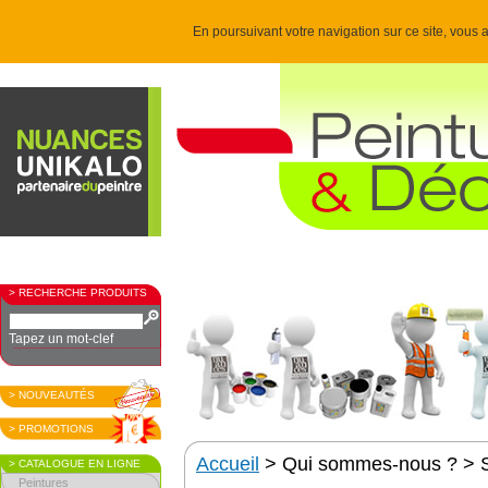
En poursuivant votre navigation sur ce site, vous a
> RECHERCHE PRODUITS
Tapez un mot-clef
> NOUVEAUTÉS
> PROMOTIONS
Accueil
> Qui sommes-nous ? > Sa
> CATALOGUE EN LIGNE
Peintures