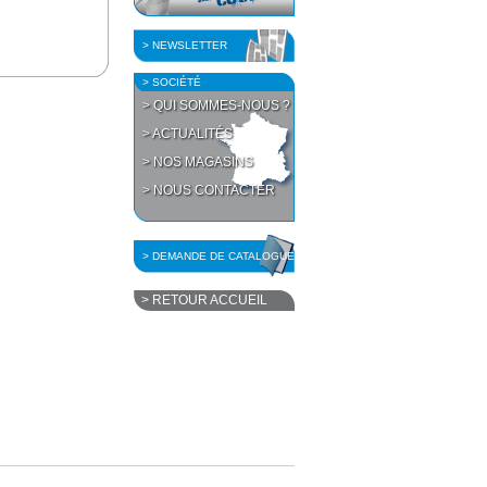
> NEWSLETTER
> SOCIÉTÉ
> QUI SOMMES-NOUS ?
> ACTUALITÉS
> NOS MAGASINS
> NOUS CONTACTER
> DEMANDE DE CATALOGUE
> RETOUR ACCUEIL