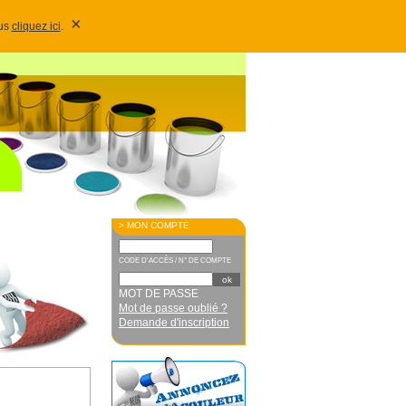
×
lus
cliquez ici
.
> MON COMPTE
CODE D'ACCÈS / N° DE COMPTE
MOT DE PASSE
Mot de passe oublié ?
Demande d'inscription