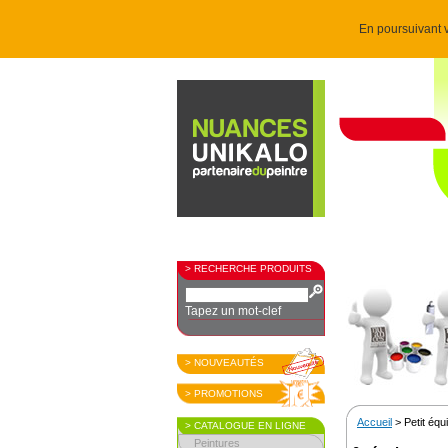
En poursuivant v
> RECHERCHE PRODUITS
Tapez un mot-clef
> NOUVEAUTÉS
> PROMOTIONS
Accueil
> Petit éq
> CATALOGUE EN LIGNE
Peintures