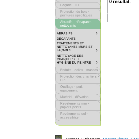
0 résultat.
Façade - ITE
Protection du bois -
peintures spécifiques
Abrasifs - décapants -
nettoyants
ABRASIFS
SUBMENU
COLLAPSED.
DÉCAPANTS
CLICK
TRAITEMENTS ET
TO
NETTOYANTS MURS ET
EXPAND
FAÇADES
SUBMENU
SUBMENU.
COLLAPSED.
NETTOYAGE DES
CLICK
CHANTIERS ET
TO
HYGIÈNE DU PEINTRE
SUBMENU
EXPAND
COLLAPSED.
SUBMENU.
Enduits - colles - mastics
CLICK
TO
Protection des chantiers -
EXPAND
EPI
SUBMENU.
Outillage - petit
équipement
Matériel - élévation
Revêtements mur -
papiers peints
Revêtements sol -
accessibilité